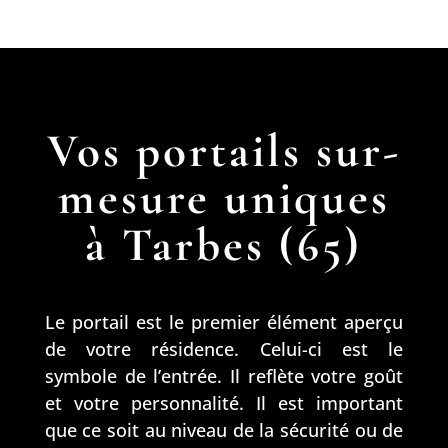
ne 
pou
e à 
essi
serr
r 
l'arc
onn
ure 
réal
.
el.
sur 
iser 
Un 
Mer
un 
des 
peu 
ci 
Vos portails sur-
port
sou
cou
pou
ail 
dur
rt 
r ce 
mesure uniques
ains
es 
mai
moi
i 
seul
s 
s 
à Tarbes (65)
qu'
. 
c'ét
d'ap
une 
Obj
ait 
pre
créa
ectif 
vou
ntis
tion 
atte
lu, 
sag
Le portail est le premier élément aperçu
fer 
int.
je 
e.
de votre résidence. Celui-ci est le
forg
vais 
symbole de l’entrée. Il reflète votre goût
é 
enfi
et votre personnalité. Il est important
d'u
n 
que ce soit au niveau de la sécurité ou de
n 
pou