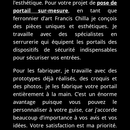
l’esthétique. Pour votre projet de
pose de
no
voir 
m 
m'e
portail sur-mesure
, en tant que
sur 
ssa
ferronnier d’art Francis Chilla je conçois
une 
yer 
des pièces uniques et esthétiques. Je
mai
en 
travaille avec des spécialistes en
son.
prat
serrurerie qui équipent les portails des
Il a 
iqu
dispositifs de sécurité indispensables
été 
ant 
pour sécuriser vos entrées.
réac
con
tif , 
crèt
Pour les fabriquer, je travaille avec des
a 
em
prototypes déjà réalisés, des croquis et
don
ent 
des photos. je les fabrique votre portail
ner 
et 
entièrement à la main. C’est un énorme
son 
évit
avantage puisque vous pouvez le
idée 
er 
personnaliser à votre guise, car j’accorde
sur 
les 
beaucoup d’importance à vos avis et vos
les 
erre
suje
urs 
idées. Votre satisfaction est ma priorité.