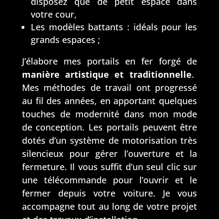
disposez que de petit espace dans
qua
dan
lité/
s 
votre cour,
prix
son 
Les modèles battants : idéals pour les
.
app
grands espaces ;
A 
roc
J’élabore mes portails en fer forgé de
rec
he, 
manière artistique et traditionnelle
.
om
Lio
ma
nel
Mes méthodes de travail ont progressé
nde
au fil des années, en apportant quelques
r.
touches de modernité dans mon mode
de conception. Les portails peuvent être
dotés d’un système de motorisation très
silencieux pour gérer l’ouverture et la
fermeture. Il vous suffit d’un seul clic sur
une télécommande pour l’ouvrir et le
fermer depuis votre voiture. Je vous
accompagne tout au long de votre projet