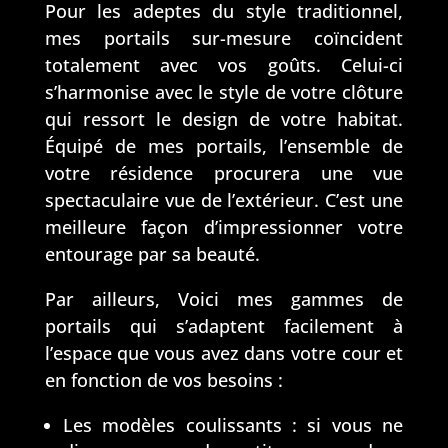
ts , 
de 
Pour les adeptes du style traditionnel,
effic
déb
mes portails sur-mesure coïncident
ace 
uta
totalement avec vos goûts. Celui-ci
des 
nts, 
s’harmonise avec le style de votre clôture
les 
grâc
qui ressort le design de votre habitat.
déla
e à 
Équipé de mes portails, l’ensemble de
is , 
Fra
votre résidence procurera une vue
serv
ncis 
spectaculaire vue de l’extérieur. C’est une
iabl
qui 
meilleure façon d’impressionner votre
e, et 
est 
entourage par sa beauté.
a 
très 
des 
péd
Par ailleurs, Voici mes gammes de
prix 
ago
portails qui s’adaptent facilement à
corr
gue 
l’espace que vous avez dans votre cour et
ects 
et 
rap
agr
en fonction de vos besoins :
port
éabl
Les modèles coulissants : si vous ne
s 
e 